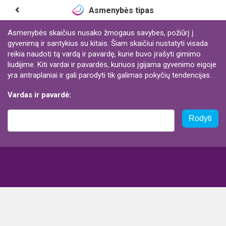
Asmenybės tipas
Asmenybės skaičius nusako žmogaus savybes, požiūrį į
gyvenimą ir santykius su kitais. Šiam skaičiui nustatyti visada
reikia naudoti tą vardą ir pavardę, kurie buvo įrašyti gimimo
liudijime. Kiti vardai ir pavardės, kuriuos įgijama gyvenimo eigoje
yra antraplaniai ir gali parodyti tik galimas pokyčių tendencijas.
Vardas ir pavardė:
Rodyti