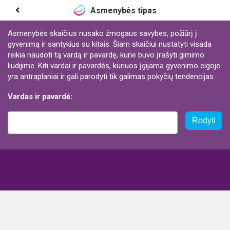
Asmenybės tipas
Asmenybės skaičius nusako žmogaus savybes, požiūrį į
gyvenimą ir santykius su kitais. Šiam skaičiui nustatyti visada
reikia naudoti tą vardą ir pavardę, kurie buvo įrašyti gimimo
liudijime. Kiti vardai ir pavardės, kuriuos įgijama gyvenimo eigoje
yra antraplaniai ir gali parodyti tik galimas pokyčių tendencijas.
Vardas ir pavardė:
Rodyti