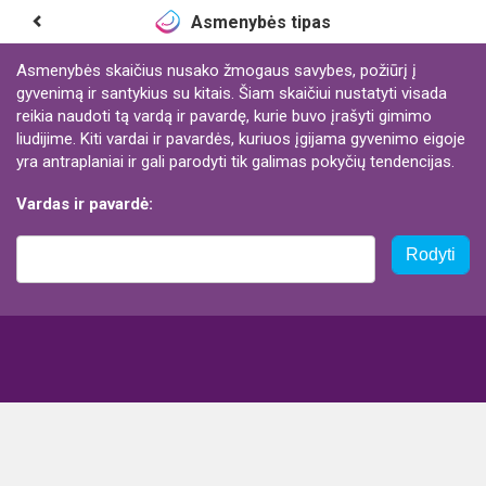
Asmenybės tipas
Asmenybės skaičius nusako žmogaus savybes, požiūrį į
gyvenimą ir santykius su kitais. Šiam skaičiui nustatyti visada
reikia naudoti tą vardą ir pavardę, kurie buvo įrašyti gimimo
liudijime. Kiti vardai ir pavardės, kuriuos įgijama gyvenimo eigoje
yra antraplaniai ir gali parodyti tik galimas pokyčių tendencijas.
Vardas ir pavardė:
Rodyti