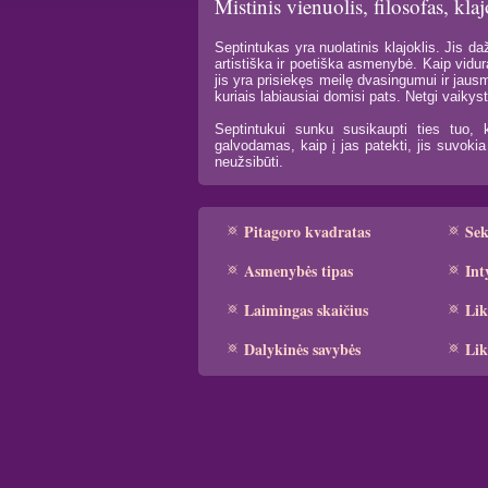
Mistinis vienuolis, filosofas, kla
Septintukas yra nuolatinis klajoklis. Jis daž
artistiška ir poetiška asmenybė. Kaip vidur
jis yra prisiekęs meilę dvasingumui ir jaus
kuriais labiausiai domisi pats. Netgi vaikys
Septintukui sunku susikaupti ties tuo, 
galvodamas, kaip į jas patekti, jis suvoki
neužsibūti.
Pitagoro kvadratas
Se
Asmenybės tipas
Int
Laimingas skaičius
Lik
Dalykinės savybės
Lik