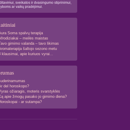
itavimui, sveikatos ir dvasingumo stiprinimui,
yboms ar vaikų pradėjimui.
aitiniai
Aura Soma spalvų terapija
Afrodiziakai – meilės maistas
Tavo gimimo valanda – tavo likimas
Aromaterapija šaltojo sezono metu
8 klausimai, apie kuriuos vyrai...
orumas
suderinamumas
Ar del horoskopo?
Vyras ožiaragis, moteris svarstyklės
Ką apie žmogų pasako jo gimimo diena?
Horoskopai - ar sutampa?