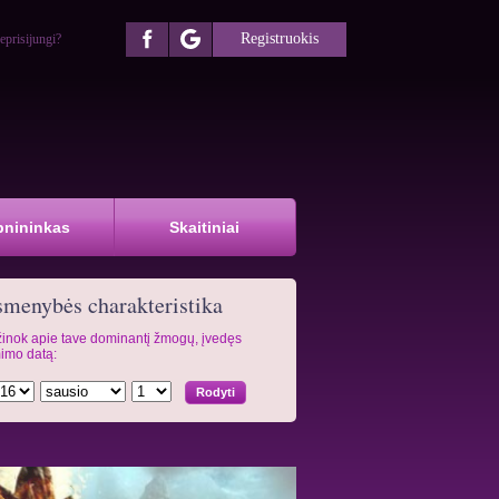
Registruokis
eprisijungi?
pnininkas
Skaitiniai
menybės charakteristika
inok apie tave dominantį žmogų, įvedęs
imo datą: