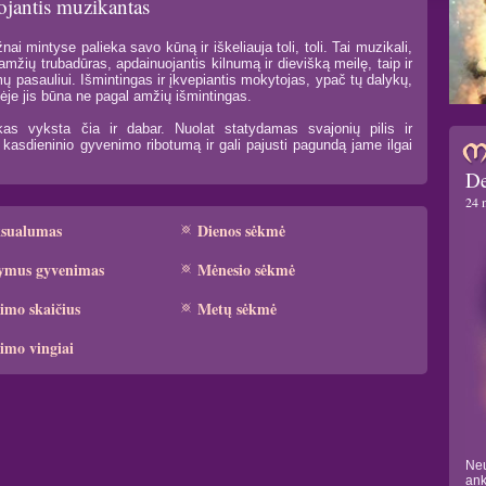
jojantis muzikantas
nai mintyse palieka savo kūną ir iškeliauja toli, toli. Tai muzikali,
amžių trubadūras, apdainuojantis kilnumą ir dievišką meilę, taip ir
mų pasauliui. Išmintingas ir įkvepiantis mokytojas, ypač tų dalykų,
tėje jis būna ne pagal amžių išmintingas.
kas vyksta čia ir dabar. Nuolat statydamas svajonių pilis ir
a kasdieninio gyvenimo ribotumą ir gali pajusti pagundą jame ilgai
De
24 
ksualumas
Dienos sėkmė
ymus gyvenimas
Mėnesio sėkmė
imo skaičius
Metų sėkmė
imo vingiai
Neu
ank