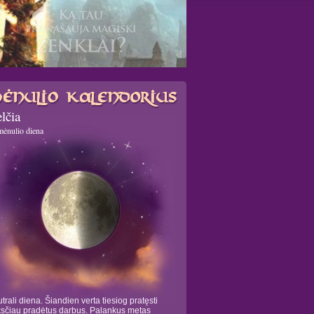
lčia
mėnulio diena
trali diena. Šiandien verta tiesiog pratęsti
sčiau pradėtus darbus. Palankus metas