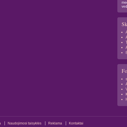
med
ved
Sk
F
a
Naudojimosi taisyklės
Reklama
Kontaktai