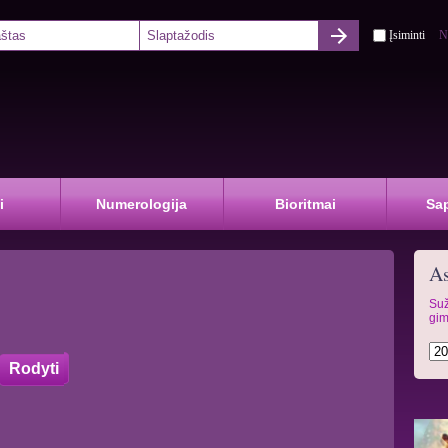
Įsiminti
N
i
Numerologija
Bioritmai
Sa
As
Suž
gim