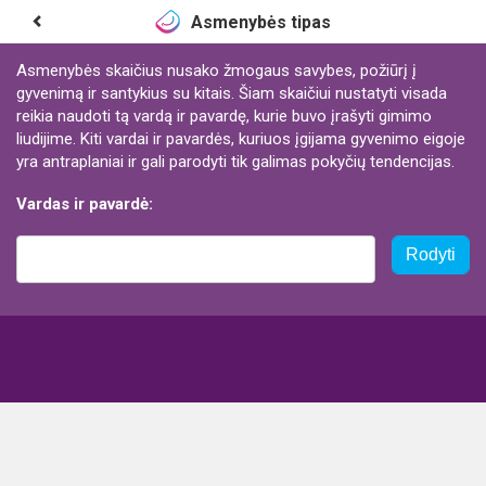
Asmenybės tipas
Asmenybės skaičius nusako žmogaus savybes, požiūrį į
gyvenimą ir santykius su kitais. Šiam skaičiui nustatyti visada
reikia naudoti tą vardą ir pavardę, kurie buvo įrašyti gimimo
liudijime. Kiti vardai ir pavardės, kuriuos įgijama gyvenimo eigoje
yra antraplaniai ir gali parodyti tik galimas pokyčių tendencijas.
Vardas ir pavardė:
Rodyti