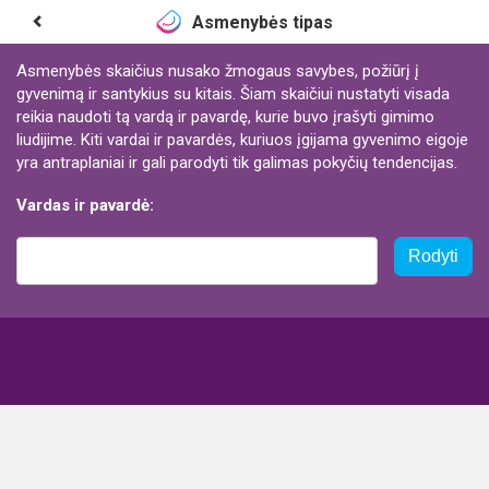
Asmenybės tipas
Asmenybės skaičius nusako žmogaus savybes, požiūrį į
gyvenimą ir santykius su kitais. Šiam skaičiui nustatyti visada
reikia naudoti tą vardą ir pavardę, kurie buvo įrašyti gimimo
liudijime. Kiti vardai ir pavardės, kuriuos įgijama gyvenimo eigoje
yra antraplaniai ir gali parodyti tik galimas pokyčių tendencijas.
Vardas ir pavardė:
Rodyti