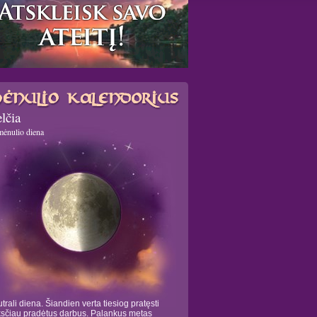
lčia
mėnulio diena
trali diena. Šiandien verta tiesiog pratęsti
sčiau pradėtus darbus. Palankus metas