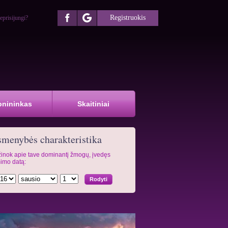
Registruokis
eprisijungi?
pnininkas
Skaitiniai
menybės charakteristika
inok apie tave dominantį žmogų, įvedęs
imo datą: