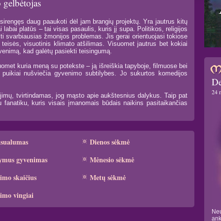
 gelbėtojas
asirengęs daug paaukoti dėl jam brangių projektų. Yra jautrus kitų
labai platūs – tai visas pasaulis, kuris jį supa. Politikos, religijos
ti svarbiausias žmonijos problemas. Jis gerai orientuojasi tokiose
eisės, visuotinis klimato atšilimas. Visuomet jautrus bet kokiai
yvenimą, kad galėtų pasiekti teisingumą.
met kuria meną su potekste – ją išreiškia tapyboje, filmuose bei
 puikiai nušviečia gyvenimo subtilybes. Jo sukurtos komedijos
De
24 
jimų, tvirtindamas, jog mąsto apie aukštesnius dalykus. Taip pat
umu fanatiku, kuris visais įmanomais būdais naikins pasitaikančias
ksualumas
Dienos sėkmė
ymus gyvenimas
Mėnesio sėkmė
imo skaičius
Metų sėkmė
imo vingiai
Neu
ank