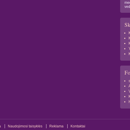
med
ved
Sk
F
a
Naudojimosi taisyklės
Reklama
Kontaktai