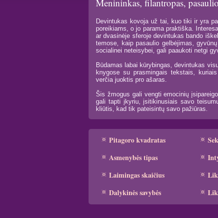
Menininkas, filantropas, pasaulio
Devintukas kovoja už tai, kuo tiki ir yra p
poreikiams, o jo parama praktiška. Interesai 
ar dvasinėje sferoje devintukas bando iškel
temose, kaip pasaulio gelbėjimas, gyvūnų t
socialinei neteisybei, gali paaukoti netgi g
Būdamas labai kūrybingas, devintukas visuo
knygose su prasmingais tekstais, kuriais
verčia juoktis pro ašaras.
Šis žmogus gali vengti emocinių įsipareigo
gali tapti įkyriu, įsitikinusiais savo teis
kliūtis, kad tik pateisintų savo pažiūras.
Pitagoro kvadratas
Se
Asmenybės tipas
Int
Laimingas skaičius
Lik
Dalykinės savybės
Lik