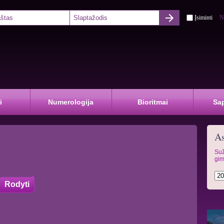
Įsiminti
N
i
Numerologija
Bioritmai
Sa
As
Suž
gim