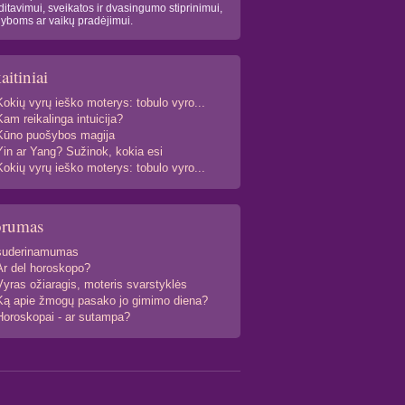
itavimui, sveikatos ir dvasingumo stiprinimui,
yboms ar vaikų pradėjimui.
aitiniai
Kokių vyrų ieško moterys: tobulo vyro...
Kam reikalinga intuicija?
Kūno puošybos magija
Yin ar Yang? Sužinok, kokia esi
Kokių vyrų ieško moterys: tobulo vyro...
orumas
suderinamumas
Ar del horoskopo?
Vyras ožiaragis, moteris svarstyklės
Ką apie žmogų pasako jo gimimo diena?
Horoskopai - ar sutampa?