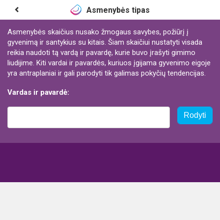
Asmenybės tipas
Asmenybės skaičius nusako žmogaus savybes, požiūrį į
gyvenimą ir santykius su kitais. Šiam skaičiui nustatyti visada
reikia naudoti tą vardą ir pavardę, kurie buvo įrašyti gimimo
liudijime. Kiti vardai ir pavardės, kuriuos įgijama gyvenimo eigoje
yra antraplaniai ir gali parodyti tik galimas pokyčių tendencijas.
Vardas ir pavardė:
Rodyti