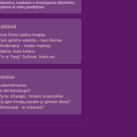
itavimui, sveikatos ir dvasingumo stiprinimui,
yboms ar vaikų pradėjimui.
aitiniai
Aura Soma spalvų terapija
Tavo gimimo valanda – tavo likimas
Afrodiziakai – meilės maistas
Daiktai, kurie kenkia
Yin ar Yang? Sužinok, kokia esi
orumas
suderinamumas
Ar del horoskopo?
Vyras ožiaragis, moteris svarstyklės
Ką apie žmogų pasako jo gimimo diena?
Horoskopai - ar sutampa?