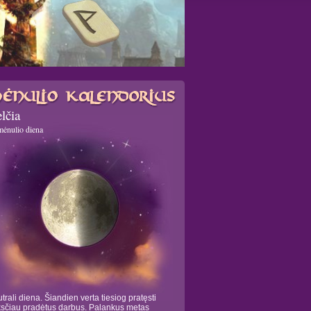
lčia
mėnulio diena
trali diena. Šiandien verta tiesiog pratęsti
sčiau pradėtus darbus. Palankus metas