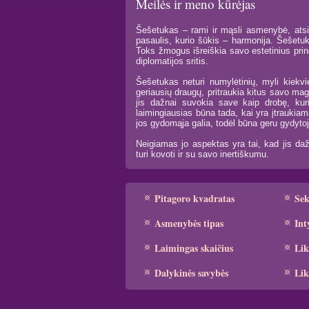
Meilės ir meno kūrėjas
Šešetukas – rami ir mąsli asmenybė, atsida
pasaulis, kurio šūkis – harmonija. Šešetuka
Toks žmogus išreiškia savo estetinius princ
diplomatijos sritis.
Šešetukas neturi numylėtinių, myli kiekvi
geriausių draugų, pritraukia kitus savo ma
jis dažnai suvokia save kaip drobę, kuri
laimingiausias būna tada, kai yra įtraukiam
jos gydomąja galia, todėl būna geru gydytoju
Neigiamas jo aspektas yra tai, kad jis daž
turi kovoti ir su savo inertiškumu.
Pitagoro kvadratas
Se
Asmenybės tipas
Int
Laimingas skaičius
Lik
Dalykinės savybės
Lik