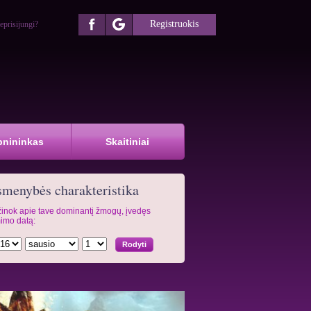
Registruokis
eprisijungi?
pnininkas
Skaitiniai
menybės charakteristika
inok apie tave dominantį žmogų, įvedęs
imo datą: