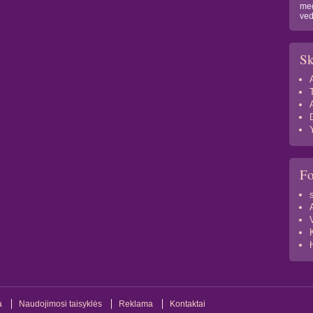
med
ved
Sk
F
a
Naudojimosi taisyklės
Reklama
Kontaktai