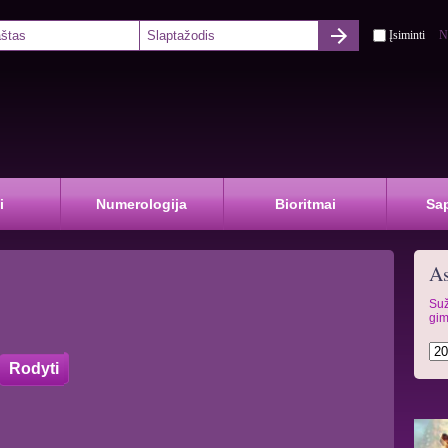
Įsiminti
N
i
Numerologija
Bioritmai
Sa
As
Suž
gim