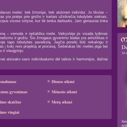
vusi meilei: tiek žmonijai, tiek atskiram individui. Jo tikslas –
s yra pratęs prie grožio ir kartais užsikrečia tobulybės siekiais.
ipus visose srityse, kur tik tenka darbuotis. Jam geriausiai tinka
eną – vienoda ir nešališka meile. Vaikystėje jis visada lydimas
gnetizmu ir grožiu. Šio žmogaus gyvenimo būdas yra artistiškas ir
oje tapo tobulybės paveikslą. Jaučia poreikį būti reikalingu ir
De
as į kokį nors projektą ar procesą. Šešetukas tiki meilės jėga bei
 ir slaugytoju.
24 
nai atsisako savo individualumo dėl taikos ir harmonijos, dažnai
ksualumas
Dienos sėkmė
ymus gyvenimas
Mėnesio sėkmė
imo skaičius
Metų sėkmė
imo vingiai
Neu
ank