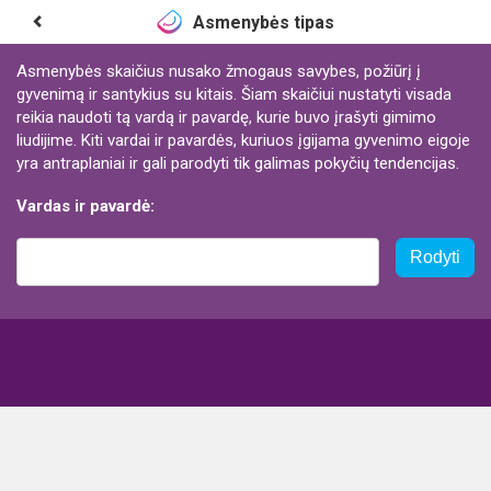
Asmenybės tipas
Asmenybės skaičius nusako žmogaus savybes, požiūrį į
gyvenimą ir santykius su kitais. Šiam skaičiui nustatyti visada
reikia naudoti tą vardą ir pavardę, kurie buvo įrašyti gimimo
liudijime. Kiti vardai ir pavardės, kuriuos įgijama gyvenimo eigoje
yra antraplaniai ir gali parodyti tik galimas pokyčių tendencijas.
Vardas ir pavardė:
Rodyti