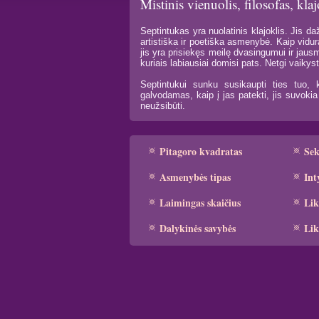
Mistinis vienuolis, filosofas, kla
Septintukas yra nuolatinis klajoklis. Jis daž
artistiška ir poetiška asmenybė. Kaip vidur
jis yra prisiekęs meilę dvasingumui ir jaus
kuriais labiausiai domisi pats. Netgi vaikys
Septintukui sunku susikaupti ties tuo, 
galvodamas, kaip į jas patekti, jis suvoki
neužsibūti.
Pitagoro kvadratas
Se
Asmenybės tipas
Int
Laimingas skaičius
Lik
Dalykinės savybės
Lik