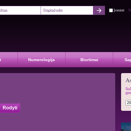
Įsiminti
N
i
Numerologija
Bioritmai
Sa
As
Suž
gim