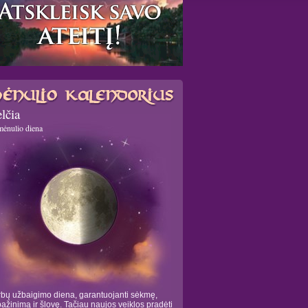
lčia
mėnulio diena
bų užbaigimo diena, garantuojanti sėkmę,
pažinimą ir šlovę. Tačiau naujos veiklos pradėti