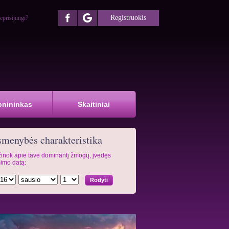
Registruokis
eprisijungi?
pnininkas
Skaitiniai
menybės charakteristika
inok apie tave dominantį žmogų, įvedęs
imo datą: