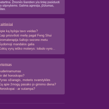
atartina. Žmonės šiandien yra linkę pasiduoti
o silpnybėms. Galima agresija, įžūlumas,
štas.
aitiniai
Apie ką byloja tavo veidas?
Kaip prisivilioti meilę pagal Feng Shui
Aromaterapija šaltojo sezono metu
Gydomoji mandalos galia
Kokių vyrų ieško moterys: tobulo vyro...
orumas
suderinamumas
Ar del horoskopo?
Vyras ožiaragis, moteris svarstyklės
Ką apie žmogų pasako jo gimimo diena?
Horoskopai - ar sutampa?