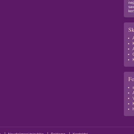
nep
sav
ker
Sk
F