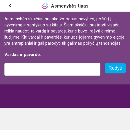
Asmenybės tipas
Asmenybės skaičius nusako žmogaus savybes, požiūrį į
gyvenimą ir santykius su kitais. Šiam skaičiui nustatyti visada
reikia naudoti tą vardą ir pavardę, kurie buvo įrašyti gimimo
liudijime. Kiti vardai ir pavardės, kuriuos įgijama gyvenimo eigoje
yra antraplaniai ir gali parodyti tik galimas pokyčių tendencijas.
Vardas ir pavardė:
Rodyti