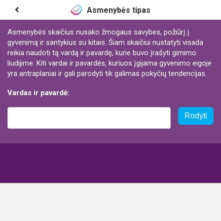
Asmenybės tipas
Asmenybės skaičius nusako žmogaus savybes, požiūrį į
gyvenimą ir santykius su kitais. Šiam skaičiui nustatyti visada
reikia naudoti tą vardą ir pavardę, kurie buvo įrašyti gimimo
liudijime. Kiti vardai ir pavardės, kuriuos įgijama gyvenimo eigoje
yra antraplaniai ir gali parodyti tik galimas pokyčių tendencijas.
Vardas ir pavardė:
Rodyti