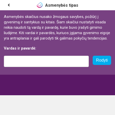
Asmenybės tipas
Asmenybės skaičius nusako žmogaus savybes, požiūrį į
gyvenimą ir santykius su kitais. Šiam skaičiui nustatyti visada
reikia naudoti tą vardą ir pavardę, kurie buvo įrašyti gimimo
liudijime. Kiti vardai ir pavardės, kuriuos įgijama gyvenimo eigoje
yra antraplaniai ir gali parodyti tik galimas pokyčių tendencijas.
Vardas ir pavardė:
Rodyti