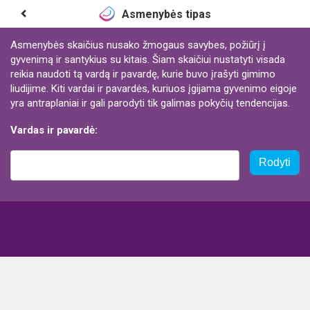
Asmenybės tipas
Asmenybės skaičius nusako žmogaus savybes, požiūrį į
gyvenimą ir santykius su kitais. Šiam skaičiui nustatyti visada
reikia naudoti tą vardą ir pavardę, kurie buvo įrašyti gimimo
liudijime. Kiti vardai ir pavardės, kuriuos įgijama gyvenimo eigoje
yra antraplaniai ir gali parodyti tik galimas pokyčių tendencijas.
Vardas ir pavardė:
Rodyti