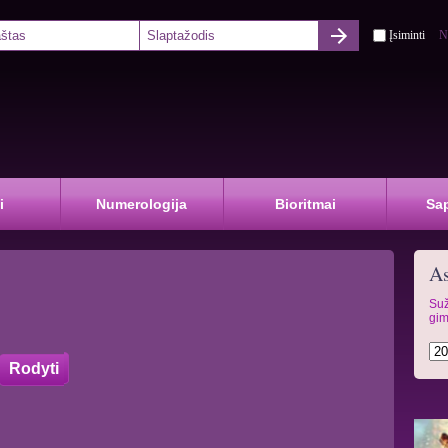
Įsiminti
N
i
Numerologija
Bioritmai
Sa
As
Suž
gim