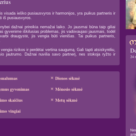
erius
s visada ieško pusiausvyros ir harmonijos, yra puikus partneris ir
ti iš pusiausvyros.
nybei dažnai prireikia nemažai laiko. Jo jausmai būna taip giliai
mas gyvenime iškilusias problemas, jis vadovaujasi jausmais, todėl
varbi draugystė, jis vengia būti vienišas. Tai puikus partneris,
.
De
engia rizikos ir perdėtai vertina saugumą. Gali tapti atsiskyrėliu,
io jautrumo. Dažnai nuvilia savo partnerį, nes stokoja ryžto ir
24 
ksualumas
Dienos sėkmė
ymus gyvenimas
Mėnesio sėkmė
imo skaičius
Metų sėkmė
imo vingiai
Neu
ank