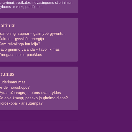
itavimui, sveikatos ir dvasingumo stiprinimui,
yboms ar vaikų pradėjimui.
aitiniai
Sąmoningi sapnai – galimybė gyventi...
Čakros – gyvybės energija
Kam reikalinga intuicija?
Tavo gimimo valanda – tavo likimas
Žmogaus sielos paieškos
orumas
suderinamumas
Ar del horoskopo?
Vyras ožiaragis, moteris svarstyklės
Ką apie žmogų pasako jo gimimo diena?
Horoskopai - ar sutampa?