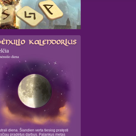
lčia
mėnulio diena
trali diena. Šiandien verta tiesiog pratęsti
sčiau pradėtus darbus. Palankus metas