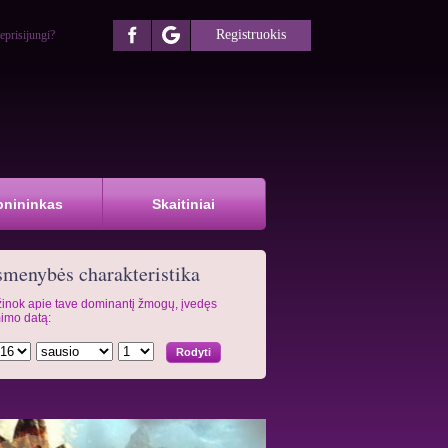
Registruokis
eprisijungi?
pnininkas
Skaitiniai
menybės charakteristika
inok apie tave dominantį žmogų, įvedęs
imo datą: