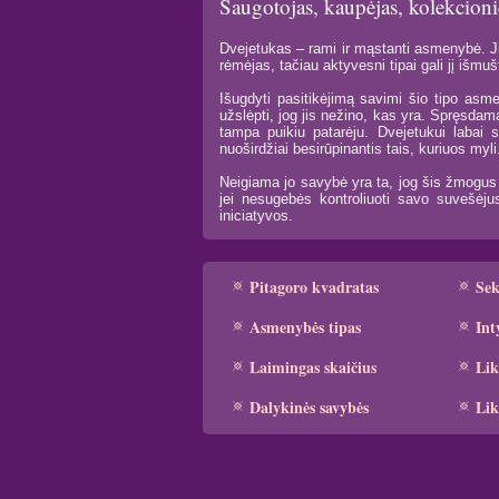
Saugotojas, kaupėjas, kolekcioni
Dvejetukas – rami ir mąstanti asmenybė. Ji
rėmėjas, tačiau aktyvesni tipai gali jį išmuš
Išugdyti pasitikėjimą savimi šio tipo asme
užslėpti, jog jis nežino, kas yra. Spręsda
tampa puikiu patarėju. Dvejetukui labai s
nuoširdžiai besirūpinantis tais, kuriuos myli
Neigiama jo savybė yra ta, jog šis žmogus v
jei nesugebės kontroliuoti savo suvešėjus
iniciatyvos.
Pitagoro kvadratas
Se
Asmenybės tipas
Int
Laimingas skaičius
Lik
Dalykinės savybės
Lik