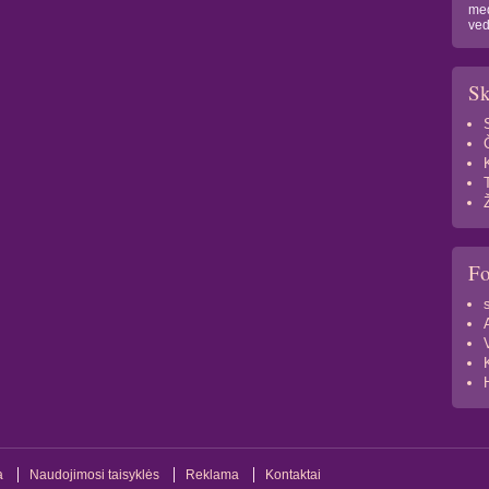
med
ved
Sk
F
a
Naudojimosi taisyklės
Reklama
Kontaktai