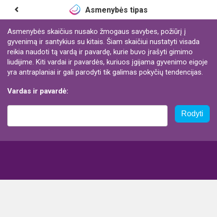
Asmenybės tipas
Asmenybės skaičius nusako žmogaus savybes, požiūrį į
gyvenimą ir santykius su kitais. Šiam skaičiui nustatyti visada
reikia naudoti tą vardą ir pavardę, kurie buvo įrašyti gimimo
liudijime. Kiti vardai ir pavardės, kuriuos įgijama gyvenimo eigoje
yra antraplaniai ir gali parodyti tik galimas pokyčių tendencijas.
Vardas ir pavardė:
Rodyti