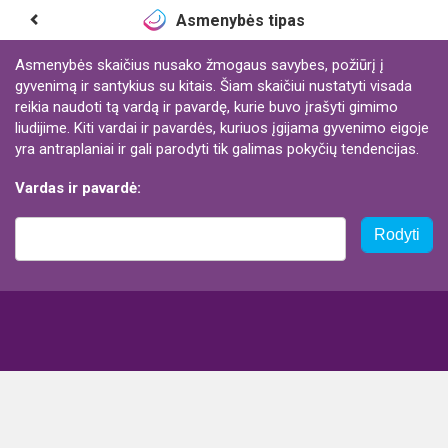
Asmenybės tipas
Asmenybės skaičius nusako žmogaus savybes, požiūrį į
gyvenimą ir santykius su kitais. Šiam skaičiui nustatyti visada
reikia naudoti tą vardą ir pavardę, kurie buvo įrašyti gimimo
liudijime. Kiti vardai ir pavardės, kuriuos įgijama gyvenimo eigoje
yra antraplaniai ir gali parodyti tik galimas pokyčių tendencijas.
Vardas ir pavardė:
Rodyti