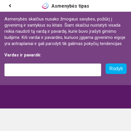
Asmenybės tipas
Asmenybės skaičius nusako žmogaus savybes, požiūrį į
gyvenimą ir santykius su kitais. Šiam skaičiui nustatyti visada
reikia naudoti tą vardą ir pavardę, kurie buvo įrašyti gimimo
liudijime. Kiti vardai ir pavardės, kuriuos įgijama gyvenimo eigoje
yra antraplaniai ir gali parodyti tik galimas pokyčių tendencijas.
Vardas ir pavardė:
Rodyti