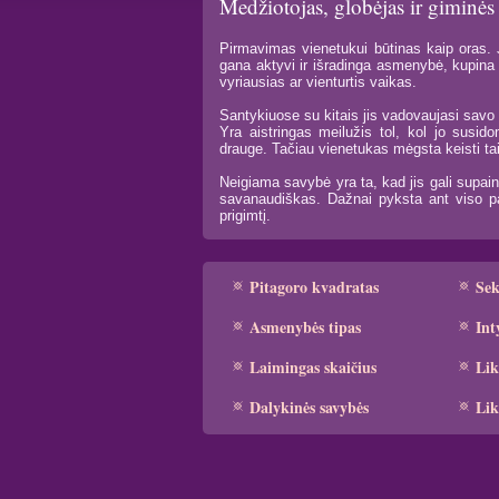
Medžiotojas, globėjas ir giminės
Pirmavimas vienetukui būtinas kaip oras. Ji
gana aktyvi ir išradinga asmenybė, kupina 
vyriausias ar vienturtis vaikas.
Santykiuose su kitais jis vadovaujasi savo 
Yra aistringas meilužis tol, kol jo sus
drauge. Tačiau vienetukas mėgsta keisti tais
Neigiama savybė yra ta, kad jis gali supaini
savanaudiškas. Dažnai pyksta ant viso pas
prigimtį.
Pitagoro kvadratas
Se
Asmenybės tipas
Int
Laimingas skaičius
Lik
Dalykinės savybės
Lik