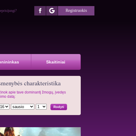
Registruokis
eprisijungi?
pnininkas
Skaitiniai
menybės charakteristika
inok apie tave dominantį žmogų, įvedęs
imo datą: