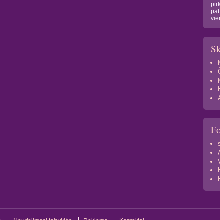
pir
pat
vie
Sk
F