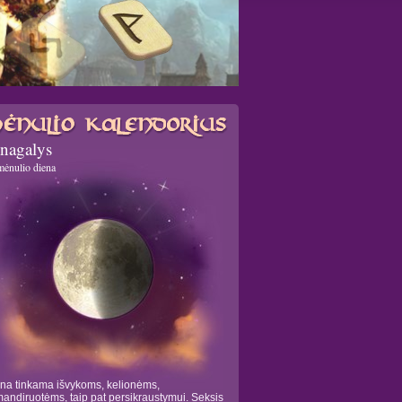
nagalys
mėnulio diena
na tinkama išvykoms, kelionėms,
andiruotėms, taip pat persikraustymui. Seksis