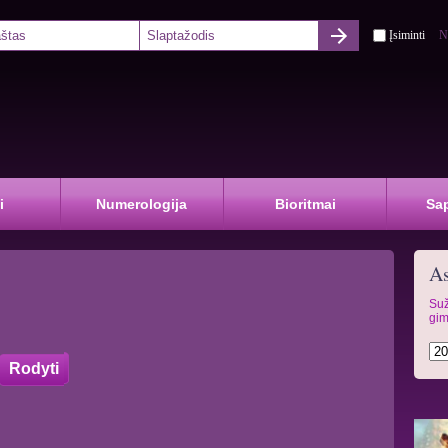
Įsiminti
N
i
Numerologija
Bioritmai
Sa
As
Suž
gim