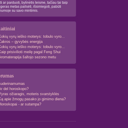
kti ar parduoti, bylinėtis teisme, tačiau tai taip
 geras metas pailsėti, išsimiegoti, pabūti
numoje su savo mintimis.
aitiniai
Kokių vyrų ieško moterys: tobulo vyro...
Čakros – gyvybės energija
Kokių vyrų ieško moterys: tobulo vyro...
Kaip prisivilioti meilę pagal Feng Shui
Aromaterapija šaltojo sezono metu
orumas
suderinamumas
Ar del horoskopo?
Vyras ožiaragis, moteris svarstyklės
Ką apie žmogų pasako jo gimimo diena?
Horoskopai - ar sutampa?