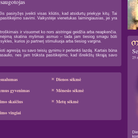
 saugotojas
s pasiryžęs įveikti visas kliūtis, kad atsidurtų priekyje kitų. Tai
pasitikėjimo savimi. Vaikystėje vienetukas laimingiausias, jei yra
troškimais ir visuomet ko nors aistringai geidžia arba neapkenčia.
idomėjimą skatina mylimas asmuo – tada jam tiesiog smagu būti
ykles, kurios jo partnerį stimuliuoja arba tiesiog vargina.
Se
oti agresiją su savo teisių gynimu ir perlenkti lazdą. Kartais būna
aulio, nes jam trūksta pasitikėjimo, kad išreikštų tikrąją savo
25 
ksualumas
Dienos sėkmė
ymus gyvenimas
Mėnesio sėkmė
imo skaičius
Metų sėkmė
imo vingiai
Die
kom