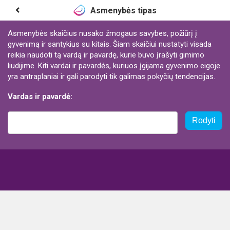
Asmenybės tipas
Asmenybės skaičius nusako žmogaus savybes, požiūrį į
gyvenimą ir santykius su kitais. Šiam skaičiui nustatyti visada
reikia naudoti tą vardą ir pavardę, kurie buvo įrašyti gimimo
liudijime. Kiti vardai ir pavardės, kuriuos įgijama gyvenimo eigoje
yra antraplaniai ir gali parodyti tik galimas pokyčių tendencijas.
Vardas ir pavardė:
Rodyti