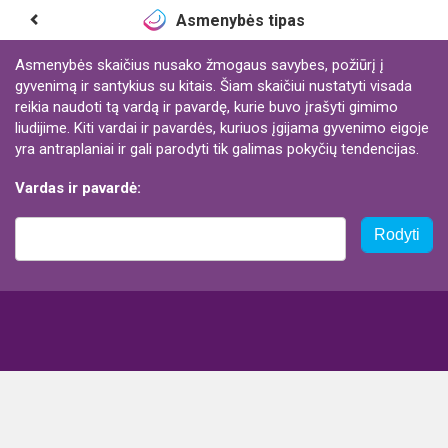
Asmenybės tipas
Asmenybės skaičius nusako žmogaus savybes, požiūrį į
gyvenimą ir santykius su kitais. Šiam skaičiui nustatyti visada
reikia naudoti tą vardą ir pavardę, kurie buvo įrašyti gimimo
liudijime. Kiti vardai ir pavardės, kuriuos įgijama gyvenimo eigoje
yra antraplaniai ir gali parodyti tik galimas pokyčių tendencijas.
Vardas ir pavardė:
Rodyti