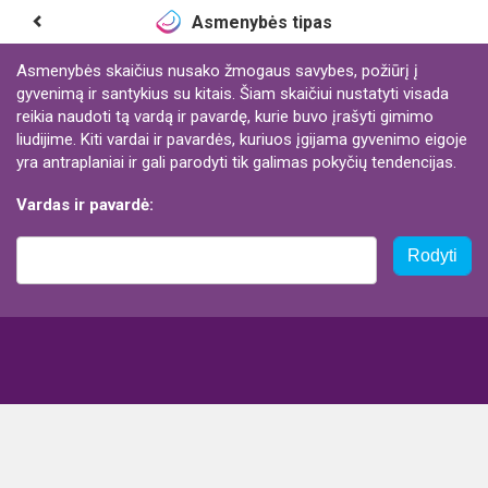
Asmenybės tipas
Asmenybės skaičius nusako žmogaus savybes, požiūrį į
gyvenimą ir santykius su kitais. Šiam skaičiui nustatyti visada
reikia naudoti tą vardą ir pavardę, kurie buvo įrašyti gimimo
liudijime. Kiti vardai ir pavardės, kuriuos įgijama gyvenimo eigoje
yra antraplaniai ir gali parodyti tik galimas pokyčių tendencijas.
Vardas ir pavardė:
Rodyti