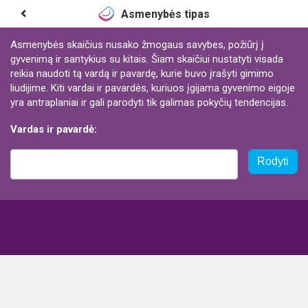
Asmenybės tipas
Asmenybės skaičius nusako žmogaus savybes, požiūrį į
gyvenimą ir santykius su kitais. Šiam skaičiui nustatyti visada
reikia naudoti tą vardą ir pavardę, kurie buvo įrašyti gimimo
liudijime. Kiti vardai ir pavardės, kuriuos įgijama gyvenimo eigoje
yra antraplaniai ir gali parodyti tik galimas pokyčių tendencijas.
Vardas ir pavardė:
Rodyti