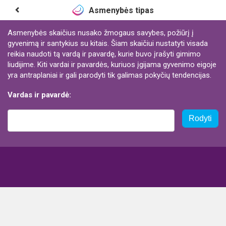
Asmenybės tipas
Asmenybės skaičius nusako žmogaus savybes, požiūrį į
gyvenimą ir santykius su kitais. Šiam skaičiui nustatyti visada
reikia naudoti tą vardą ir pavardę, kurie buvo įrašyti gimimo
liudijime. Kiti vardai ir pavardės, kuriuos įgijama gyvenimo eigoje
yra antraplaniai ir gali parodyti tik galimas pokyčių tendencijas.
Vardas ir pavardė:
Rodyti