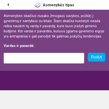
Asmenybės tipas
Asmenybės skaičius nusako žmogaus savybes, požiūrį į
gyvenimą ir santykius su kitais. Šiam skaičiui nustatyti visada
reikia naudoti tą vardą ir pavardę, kurie buvo įrašyti gimimo
liudijime. Kiti vardai ir pavardės, kuriuos įgijama gyvenimo eigoje
yra antraplaniai ir gali parodyti tik galimas pokyčių tendencijas.
Vardas ir pavardė:
Rodyti