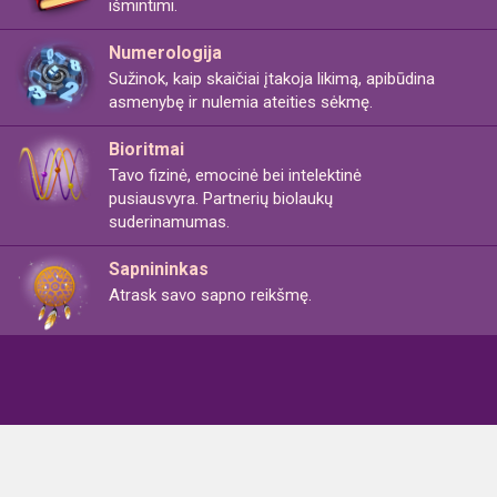
išmintimi.
Numerologija
Sužinok, kaip skaičiai įtakoja likimą, apibūdina
asmenybę ir nulemia ateities sėkmę.
Bioritmai
Tavo fizinė, emocinė bei intelektinė
pusiausvyra. Partnerių biolaukų
suderinamumas.
Sapnininkas
Atrask savo sapno reikšmę.