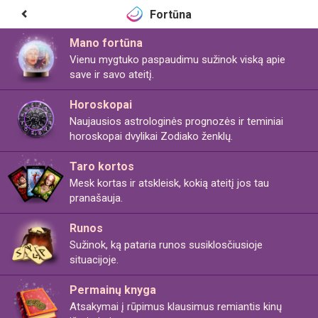
Fortūna
Mano fortūna
Vienu mygtuko paspaudimu sužinok viską apie
save ir savo ateitį.
Horoskopai
Naujausios astrologinės prognozės ir teminiai
horoskopai dvylikai Zodiako ženklų.
Taro kortos
Mesk kortas ir atskleisk, kokią ateitį jos tau
pranašauja.
Runos
Sužinok, ką pataria runos susiklosčiusioje
situacijoje.
Permainų knyga
Atsakymai į rūpimus klausimus remiantis kinų