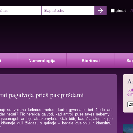
Įsiminti
N
i
Numerologija
Bioritmai
Sa
As
Suž
rai pagalvoja prieš pasipiršdami
gim
uji su vaikinu kelerius metus, kartu gyvenate, bet žiedo ant
 dar neturi? Tik nereikia galvoti, kad antroji pusė tavęs nebemyli,
 įsipareigoti ar bijo atsakomybės. Gali būti, kad šią akimirką jo
 kišenėje guli žiedas, o galvoje – begalė dvejonių ir klausimų.
?