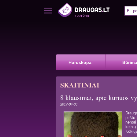
Horoskopai
Būrima
SKAITINIAI
8 klausimai, apie kuriuos vy
2017-04-03
Drauga
piršto
nenori
kelnių
Kokių