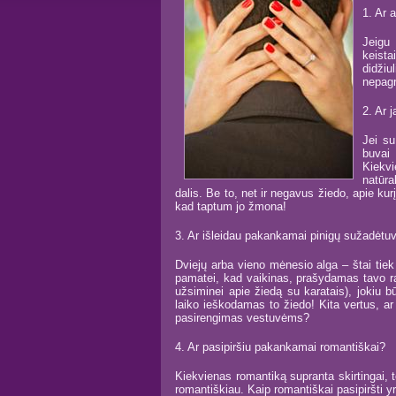
1. Ar 
Jeigu
keista
didži
nepagr
2. Ar 
Jei su
buvai
Kiekvi
natūra
dalis. Be to, net ir negavus žiedo, apie kur
kad taptum jo žmona!
3. Ar išleidau pakankamai pinigų sužadėtuv
Dviejų arba vieno mėnesio alga – štai tiek
pamatei, kad vaikinas, prašydamas tavo ra
užsiminei apie žiedą su karatais), jokiu 
laiko ieškodamas to žiedo! Kita vertus, ar 
pasirengimas vestuvėms?
4. Ar pasipiršiu pakankamai romantiškai?
Kiekvienas romantiką supranta skirtingai, t
romantiškiau. Kaip romantiškai pasipiršti yr