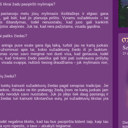
aš tikrai žadu pasipiršti mylimajai?
 pastaruoju metu jūsų mylimasis išsiblaškęs ir elgiasi gana
i, gali būti, kad jis planuoja pirštis. Vyrams sužadėtuvės – tai
ulis išbandymas, todėl nenuostabu, kad juos gali kankinti
įstos abejonės. Juk tai, kad nėra pažįstama, visada gąsdina.
jai patiks žiedas?
 antrąja puse esate gana ilgą laiką, turbūt jau ne kartą juokais
Se
 užsiminusi apie tai, kokio sužadėtuvių žiedo iš jo lauktum.
25 
enas vyras savo merginai nori duoti visa, kad geriausia, todėl
lu, kad tinkamo žiedo paieška gali būti pati sunkiausia piršlybų
į visada svajojai, nuliūsti tiesiog draudžiama – juk mylimasis nori,
ių žiedui?
 turėtų kainuoti sužadėtuvių žiedas pagal senąsias tradicijas. Jei
nkos, ištraukė ne itin prabangų žiedą (nors ne kartą juokais jam
būdu nerodyk savo nuostabos. Juk jis įdėjo tiek daug pastangų ir
žiedas turi kainuoti tūkstančius eurų, jei sužadėtuvių tikslas yra
odėl negalima tikėtis, kad tau bus pasipiršta būtent taip, kaip tau
Die
a vyro rūpestis, o tavo – atsakyti teigiamai.
kom