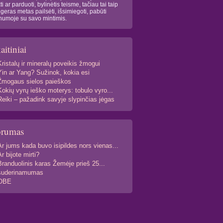
kti ar parduoti, bylinėtis teisme, tačiau tai taip
 geras metas pailsėti, išsimiegoti, pabūti
numoje su savo mintimis.
aitiniai
Kristalų ir mineralų poveikis žmogui
Yin ar Yang? Sužinok, kokia esi
Žmogaus sielos paieškos
Kokių vyrų ieško moterys: tobulo vyro...
Reiki – pažadink savyje slypinčias jėgas
orumas
Ar jums kada buvo isipildes nors vienas...
Ar bijote mirti?
Branduolinis karas Žemėje prieš 25...
suderinamumas
OBE