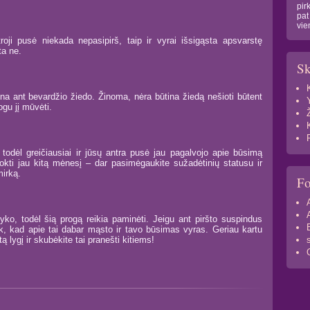
pir
pat
vie
roji pusė niekada nepasipirš, taip ir vyrai išsigąsta apsvarstę
ta ne.
Sk
na ant bevardžio žiedo. Žinoma, nėra būtina žiedą nešioti būtent
ogu jį mūvėti.
todėl greičiausiai ir jūsų antra pusė jau pagalvojo apie būsimą
okti jau kitą mėnesį – dar pasimėgaukite sužadėtinių statusu ir
mirką.
F
ko, todėl šią progą reikia paminėti. Jeigu ant piršto suspindus
kėk, kad apie tai dabar mąsto ir tavo būsimas vyras. Geriau kartu
tą lygį ir skubėkite tai pranešti kitiems!