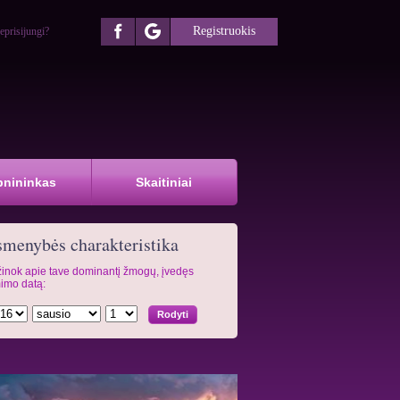
Registruokis
eprisijungi?
pnininkas
Skaitiniai
menybės charakteristika
inok apie tave dominantį žmogų, įvedęs
imo datą: