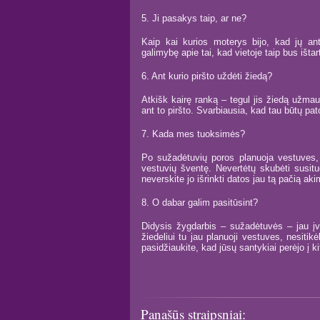
5. Ji pasakys taip, ar ne?
Kaip kai kurios moterys bijo, kad jų ant
galimybę apie tai, kad vietoje taip bus ištar
6. Ant kurio piršto uždėti žiedą?
Atkišk kairę ranką – tegul jis žiedą užmau
ant to piršto. Svarbiausia, kad tau būtų pat
7. Kada mes tuoksimės?
Po sužadėtuvių poros planuoja vestuves, 
vestuvių šventę. Nevertėtų skubėti susitu
neverskite jo išrinkti datos jau tą pačią aki
8. O dabar galim pasitūsint?
Didysis žygdarbis – sužadėtuvės – jau įvy
žiedeliui tu jau planuoji vestuves, nesiti
pasidžiaukite, kad jūsų santykiai perėjo į ki
Panašūs straipsniai: