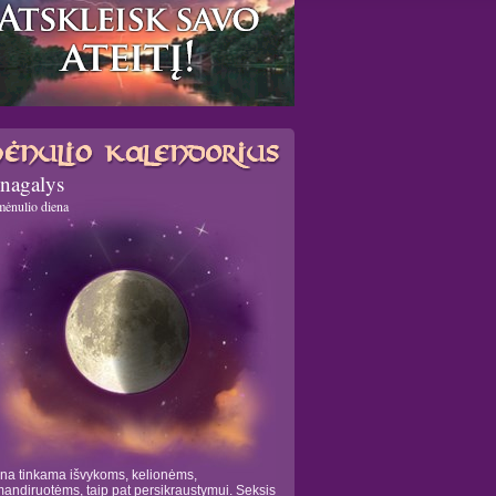
nagalys
mėnulio diena
na tinkama išvykoms, kelionėms,
andiruotėms, taip pat persikraustymui. Seksis