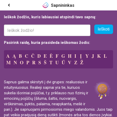
Sapnininkas
Ieškok žodžio, kuris labiausiai atspindi tavo sapną:
Ieškoti
Pasirink raidę, kuria prasideda ieškomas žodis:
A
Ą
B
C
Č
D
E
Ė
F
G
H
I
Į
Y
J
K
L
M
N
O
P
R
S
Š
T
U
Ū
V
Z
Ž
Sapnus galima skirstyti į dvi grupes: realiuosius ir
intuityviuosius. Realieji sapnai yra tie, kuriuos
sukelia išoriniai pojūčiai, t.y. priklauso nuo fizinių ir
emocinių pojūčių (šiluma, šaltis, nuovargis,
virškinimas, pyktis, palaima, neapykanta, meilė ir
pan.). Jie sapnuojami pirmosiomis miego valandomis. Juos taip
pat veikia praėjusią dieną sutikti žmonės arba tos dienos įvykiai.