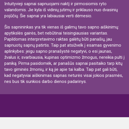
Intuityvieji sapnai sapnuojami naktį ir pirmosiomis ryto
valandomis. Jie kyla iš vidinių jutimų ir priklauso nuo dvasinių
pojūčių. Šie sapnai yra labiausiai verti dėmesio.
Šis sapnininkas yra tik vienas iš galimų tavo sapno aiškinimų:
apytikslės gairės, bet nebūtinai teisingiausias variantas.
Papildomas interpretavimo raktas galėtų būti panašių, jau
sapnuotų sapnų patirtis. Taip pat atsižvelk į esamas gyvenimo
aplinkybes: jeigu sapno pranašystė negatyvi, o esi jaunas,
žvalus ir, svarbiausia, kupinas optimizmo žmogus, nereikia pulti į
paniką. Pirma pasidomėk, ar panašūs sapnai pasitaiko tarp kitų
tavo giminės žmonių, ir ką jie apie tai kalba. Taip pat gali būti,
kad negatyviai aiškinimas sapnas neturės visai jokios prasmės,
nes bus tik sunkios darbo dienos padarinys.