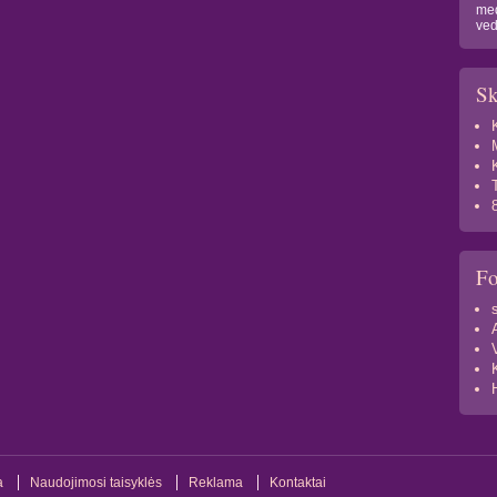
med
ved
Sk
F
a
Naudojimosi taisyklės
Reklama
Kontaktai