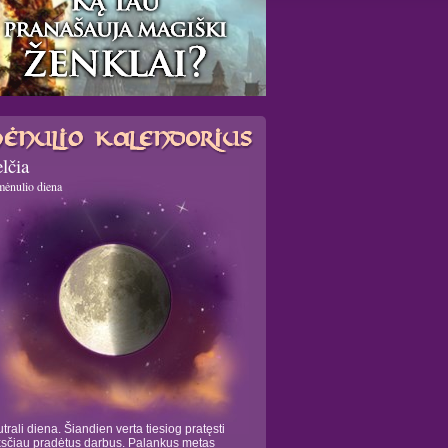
lčia
mėnulio diena
trali diena. Šiandien verta tiesiog pratęsti
sčiau pradėtus darbus. Palankus metas