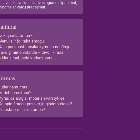
itavimui, sveikatos ir dvasingumo stiprinimui,
yboms ar vaikų pradėjimui.
aitiniai
Kokią sielą tu turi?
Mėnulis ir jo įtaka žmogui
Kaip pasiruošti apsilankymui pas būrėją
Tavo gimimo valanda – tavo likimas
8 klausimai, apie kuriuos vyrai...
orumas
suderinamumas
Ar del horoskopo?
Vyras ožiaragis, moteris svarstyklės
Ką apie žmogų pasako jo gimimo diena?
Horoskopai - ar sutampa?