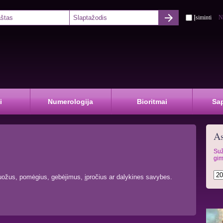
Įsiminti
N
i
Numerologija
Bioritmai
Sa
As
Suž
gim
ožus, pomėgius, gebėjimus, įpročius ar dalykines savybes.