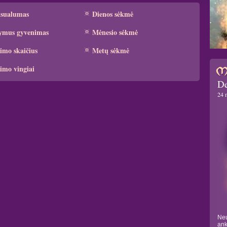
ksualumas
Dienos sėkmė
ymus gyvenimas
Mėnesio sėkmė
imo skaičius
Metų sėkmė
imo vingiai
De
24 
Neu
ank