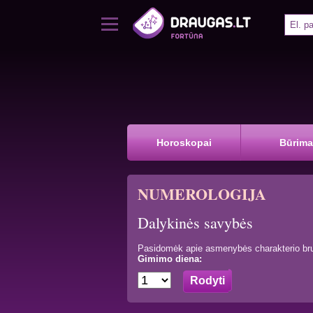
Horoskopai
Būrima
NUMEROLOGIJA
Dalykinės savybės
Pasidomėk apie asmenybės charakterio bru
Gimimo diena: