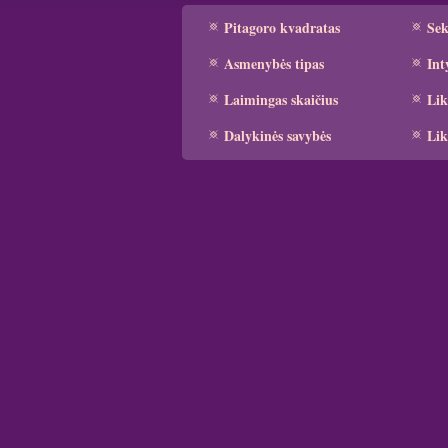
Pitagoro kvadratas
Se
Asmenybės tipas
Int
Laimingas skaičius
Lik
Dalykinės savybės
Lik