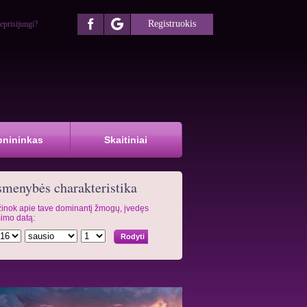
Registruokis
eprisijungi?
pnininkas
Skaitiniai
menybės charakteristika
inok apie tave dominantį žmogų, įvedęs
imo datą: