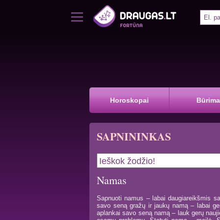
Horoskopai
Būrima
SAPNININKAS
Namas
Sapnuoti namus – labai daugiareikšmis sa
savo seną gražų ir jaukų namą – labai ge
aplankai savo seną namą – lauk gerų nauji