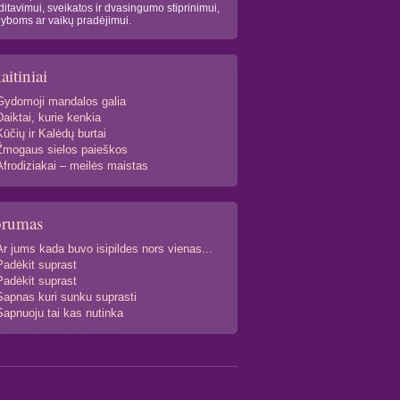
itavimui, sveikatos ir dvasingumo stiprinimui,
yboms ar vaikų pradėjimui.
aitiniai
Gydomoji mandalos galia
Daiktai, kurie kenkia
Kūčių ir Kalėdų burtai
Žmogaus sielos paieškos
Afrodiziakai – meilės maistas
orumas
Ar jums kada buvo isipildes nors vienas...
Padėkit suprast
Padėkit suprast
Sapnas kuri sunku suprasti
Sapnuoju tai kas nutinka