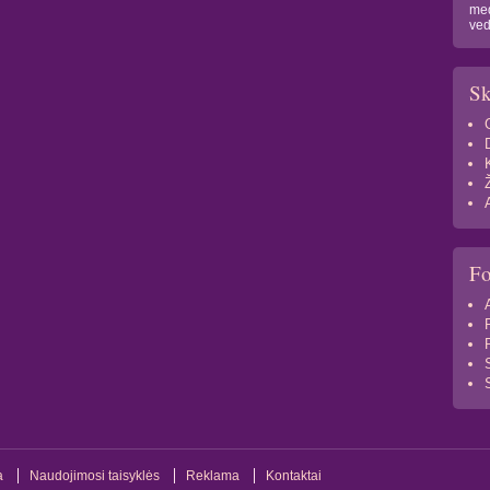
med
ved
Sk
F
a
Naudojimosi taisyklės
Reklama
Kontaktai