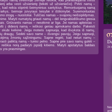
tatyti namą svetimoje žemėje reiškia, kad pranašaujama mirtis
sienį arba vesti užsienietę (tekėti už užsieniečio). Pirkti namą –
s, kad reikia stiprinti šeimyninius santykius. Remontuojamą namą
varkys, šeimoje įsivyraus teisybė ir ištikimybė. Suremontuotas
amo stogą – nuostoliai. Tuščias namas – svajonių neišsipildymas.
nime. Matyti numatytą griauti namą – dėl lengvabūdiškumo gresia
nais. Griūvantis namas – nesėkmė ar liga. Jei namas apleistas –
ikelti į didesnį namą – ieškosi geriau apmokamo darbo. Pakeisti
r skubi kelionė. Jeigu moteris sapnuoja, kad išvyksta iš namų,
uvių draugų. Sėdėti savo name – išvengsi pavojų. Jeigu sapnuoji,
ikėjimą žmonių sąžiningumu. Sapne regėti, kad neturi namų –
De
asti paliktą namą – turėsi pelno. Sapne prie savo namų gulėti –
reiškia norą padaryti įspūdį kitiems. Matyti apstatytus baldais
24 
as yra prasmingas.
Neu
ank