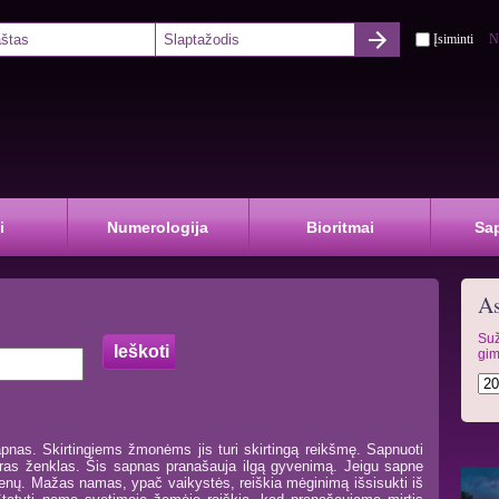
Įsiminti
N
i
Numerologija
Bioritmai
Sa
As
Suž
gim
pnas. Skirtingiems žmonėms jis turi skirtingą reikšmę. Sapnuoti
ras ženklas. Šis sapnas pranašauja ilgą gyvenimą. Jeigu sapne
enų. Mažas namas, ypač vaikystės, reiškia mėginimą išsisukti iš