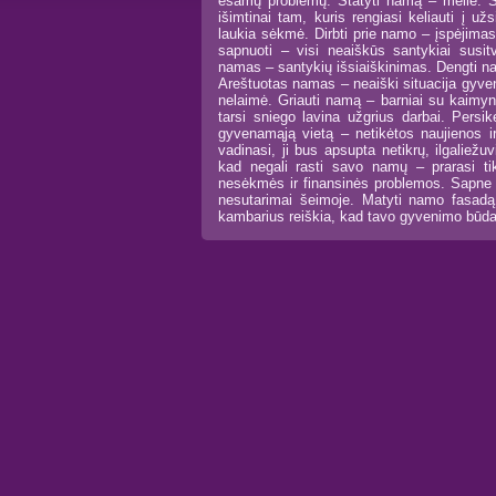
esamų problemų. Statyti namą – meilė. S
išimtinai tam, kuris rengiasi keliauti į už
laukia sėkmė. Dirbti prie namo – įspėjima
sapnuoti – visi neaiškūs santykiai susit
namas – santykių išsiaiškinimas. Dengti n
Areštuotas namas – neaiški situacija gyve
nelaimė. Griauti namą – barniai su kaimy
tarsi sniego lavina užgrius darbai. Pers
gyvenamąją vietą – netikėtos naujienos i
vadinasi, ji bus apsupta netikrų, ilgaliež
kad negali rasti savo namų – prarasi t
nesėkmės ir finansinės problemos. Sapne r
nesutarimai šeimoje. Matyti namo fasadą 
kambarius reiškia, kad tavo gyvenimo būd