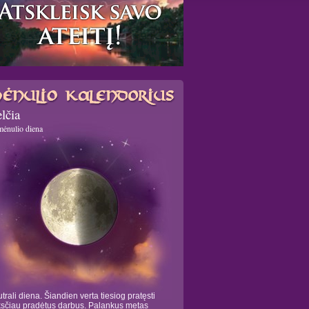
lčia
mėnulio diena
trali diena. Šiandien verta tiesiog pratęsti
sčiau pradėtus darbus. Palankus metas