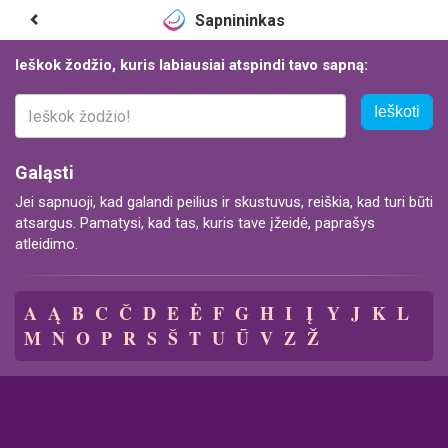
Sapnininkas
Ieškok žodžio, kuris labiausiai atspindi tavo sapną:
Ieškoti
Galąsti
Jei sapnuoji, kad galandi peilius ir skustuvus, reiškia, kad turi būti
atsargus. Pamatysi, kad tas, kuris tave įžeidė, paprašys
atleidimo.
A
Ą
B
C
Č
D
E
Ė
F
G
H
I
Į
Y
J
K
L
M
N
O
P
R
S
Š
T
U
Ū
V
Z
Ž